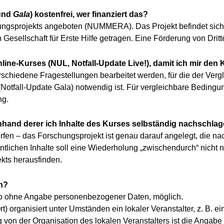
und
Gala
) kostenfrei, wer finanziert das?
gsprojekts angeboten (NUMMERA). Das Projekt befindet sich de
ellschaft für Erste Hilfe getragen. Eine Förderung von Dritten
line-Kurses (NUL, Notfall-Update Live!), damit ich mir de
chiedene Fragestellungen bearbeitet werden, für die der Vergl
(Notfall-Update Gala) notwendig ist. Für vergleichbare Bedingu
ng.
anhand derer ich Inhalte des Kurses selbständig nachschla
ürfen – das Forschungsprojekt ist genau darauf angelegt, die na
tlichen Inhalte soll eine Wiederholung „zwischendurch“ nicht n
ekts herausfinden.
n?
lso ohne Angabe personenbezogener Daten, möglich.
t) organisiert unter Umständen ein lokaler Veranstalter, z. B. e
ig von der Organisation des lokalen Veranstalters ist die Ang