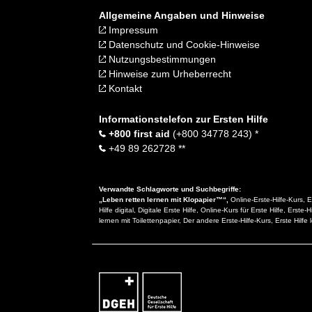
Allgemeine Angaben und Hinweise
Impressum
Datenschutz und Cookie-Hinweise
Nutzungsbestimmungen
Hinweise zum Urheberrecht
Kontakt
Informationstelefon zur Ersten Hilfe
+800 first aid
(+800 34778 243) *
+49 89 262728 **
Verwandte Schlagworte und Suchbegriffe:
„Leben retten lernen mit Klopapier™“,
Online-Erste-Hilfe-Kurs, Er
Hilfe digital, Digitale Erste Hilfe, Online-Kurs für Erste Hilfe, 
lernen mit Toilettenpapier, Der andere Erste-Hilfe-Kurs, Erste Hilfe 