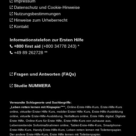
Impressum
Datenschutz und Cookie-Hinweise
Nutzungsbestimmungen
Hinweise zum Urheberrecht
Kontakt
Informationstelefon zur Ersten Hilfe
+800 first aid
(+800 34778 243) *
+49 89 262728 **
Fragen und Antworten (FAQs)
Studie NUMMERA
Verwandte Schlagworte und Suchbegriffe:
„Leben retten lernen mit Klopapier™“,
Online-Erste-Hilfe-Kurs, Erste-Hilfe-Kurs
online, virtueller Erster Hilfe Kurs, mobiler Erster Hilfe Kurs, Erste-Hilfe-Ausbildung
online, virtuelle Erste-Hilfe-Ausbildung, Notfallkurs online, Erste Hilfe digital, Digitale
Erste Hilfe, Online-Kurs für Erste Hilfe, Erste-Hilfe-Kurs von zuhause aus,
Lebensrettende Sofortmaßnahmen online, Tablet-Erste-Hilfe-Kurs, Smartphone-
Erste-Hilfe-Kurs, Handy-Erste-Hilfe-Kurs, Leben retten lernen mit Toilettenpapier,
Der andere Erste-Hilfe-Kurs, Erste Hilfe lernen mit Toilettenpapier.