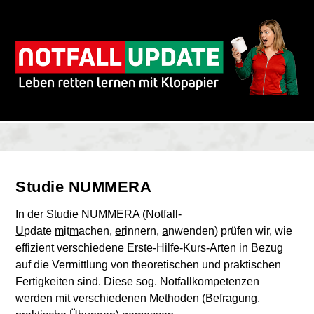
Studie NUMMERA
In der Studie NUMMERA (
N
otfall-
U
pdate
m
it
m
achen,
er
innern,
a
nwenden) prüfen wir, wie
effizient verschiedene Erste-Hilfe-Kurs-Arten in Bezug
auf die Vermittlung von theoretischen und praktischen
Fertigkeiten sind. Diese sog. Notfallkompetenzen
werden mit verschiedenen Methoden (Befragung,