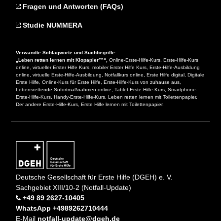
Fragen und Antworten (FAQs)
Studie NUMMERA
Verwandte Schlagworte und Suchbegriffe:
„Leben retten lernen mit Klopapier™“,
Online-Erste-Hilfe-Kurs, Erste-Hilfe-Kurs
online, virtueller Erster Hilfe Kurs, mobiler Erster Hilfe Kurs, Erste-Hilfe-Ausbildung
online, virtuelle Erste-Hilfe-Ausbildung, Notfallkurs online, Erste Hilfe digital, Digitale
Erste Hilfe, Online-Kurs für Erste Hilfe, Erste-Hilfe-Kurs von zuhause aus,
Lebensrettende Sofortmaßnahmen online, Tablet-Erste-Hilfe-Kurs, Smartphone-
Erste-Hilfe-Kurs, Handy-Erste-Hilfe-Kurs, Leben retten lernen mit Toilettenpapier,
Der andere Erste-Hilfe-Kurs, Erste Hilfe lernen mit Toilettenpapier.
Deutsche Gesellschaft für Erste Hilfe (DGEH) e. V.
Sachgebiet XIII/10-2 (Notfall-Update)
+49 89 2627-10405
WhatsApp +4989262710444
E-Mail
notfall-update@dgeh.de